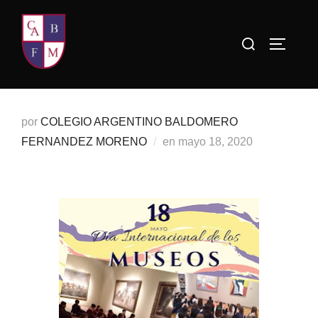
Saltar
al
Buscar:
ALTERN
contenido
por
COLEGIO ARGENTINO BALDOMERO
Publicado
FERNANDEZ MORENO
en
mayo 18, 2020
el