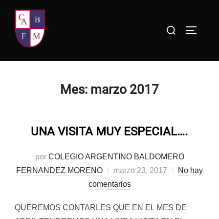
Saltar
al
Buscar:
ALTERN
contenido
Mes:
marzo 2017
UNA VISITA MUY ESPECIAL….
por
COLEGIO ARGENTINO BALDOMERO
Publicado
FERNANDEZ MORENO
marzo 23, 2017
No hay
el
comentarios
QUEREMOS CONTARLES QUE EN EL MES DE