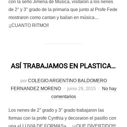
con la seño Jimena de Música, visitaron a los nenes
de 2° y 3° grado de la primaria que junto al Profe Fede
mostraron como cantan y bailan en música…
¡¡CUANTO RITMO!!
ASÍ TRABAJAMOS EN PLASTICA…
por
COLEGIO ARGENTINO BALDOMERO
Publicado
FERNANDEZ MORENO
junio 29, 2015
No hay
el
comentarios
Los nenes de 2° grado y 3° grado trabajaron las
formas con la profe Cynthia y decoraron el pasillo con
una «LLUVIA DE FORMAS»… ¡¡¡QUE DIVERTIDO!!!