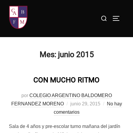
Saltar
al
Buscar:
ALTERN
contenido
Mes:
junio 2015
CON MUCHO RITMO
por
COLEGIO ARGENTINO BALDOMERO
Publicado
FERNANDEZ MORENO
junio 29, 2015
No hay
el
comentarios
Sala de 4 años y pre-escolar turno mañana del jardín