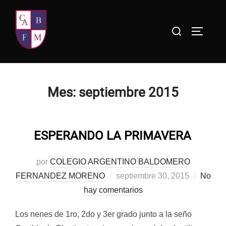
Saltar
al
Buscar:
ALTERN
contenido
Mes:
septiembre 2015
ESPERANDO LA PRIMAVERA
por
COLEGIO ARGENTINO BALDOMERO
Publicado
FERNANDEZ MORENO
septiembre 30, 2015
No
el
hay comentarios
Los nenes de 1ro, 2do y 3er grado junto a la seño