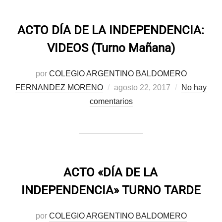
ACTO DÍA DE LA INDEPENDENCIA:
VIDEOS (Turno Mañana)
por
COLEGIO ARGENTINO BALDOMERO
Publicado
FERNANDEZ MORENO
agosto 22, 2017
No hay
el
comentarios
ACTO «DÍA DE LA
INDEPENDENCIA» TURNO TARDE
por
COLEGIO ARGENTINO BALDOMERO