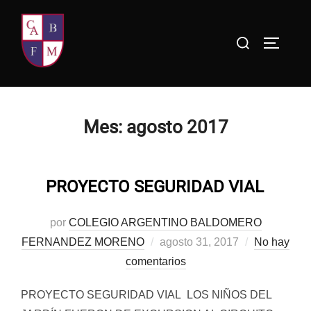
Saltar
al
Buscar:
ALTERN
contenido
Mes:
agosto 2017
PROYECTO SEGURIDAD VIAL
por
COLEGIO ARGENTINO BALDOMERO
Publicado
FERNANDEZ MORENO
agosto 31, 2017
No hay
el
comentarios
PROYECTO SEGURIDAD VIAL LOS NIÑOS DEL