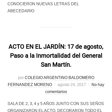
CONOCIERON NUEVAS LETRAS DEL
ABECEDARIO
ACTO EN EL JARDÍN: 17 de agosto,
Paso a la Inmortalidad del General
San Martín.
por
COLEGIO ARGENTINO BALDOMERO
Publicado
FERNANDEZ MORENO
agosto 24, 2017
No hay
el
comentarios
SALA DE 2, 3, 4 y 5 AÑOS JUNTO CON SUS SEÑOS
ORGANIZARON EL ACTO, DECORARON TODO EL