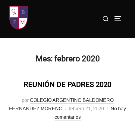
Saltar
al
Buscar:
ALTERN
contenido
Mes:
febrero 2020
REUNIÓN DE PADRES 2020
por
COLEGIO ARGENTINO BALDOMERO
Publicado
FERNANDEZ MORENO
febrero 21, 2020
No hay
el
comentarios