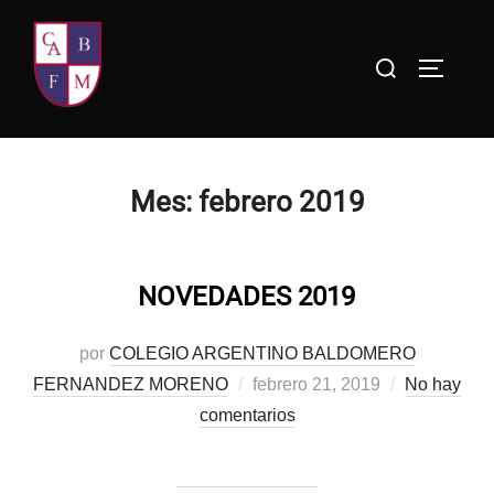
Saltar
al
Buscar:
ALTERN
contenido
Mes:
febrero 2019
NOVEDADES 2019
por
COLEGIO ARGENTINO BALDOMERO
Publicado
FERNANDEZ MORENO
febrero 21, 2019
No hay
el
comentarios