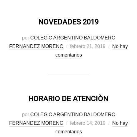
NOVEDADES 2019
por
COLEGIO ARGENTINO BALDOMERO
Publicado
FERNANDEZ MORENO
febrero 21, 2019
No hay
el
comentarios
HORARIO DE ATENCIÒN
por
COLEGIO ARGENTINO BALDOMERO
Publicado
FERNANDEZ MORENO
febrero 14, 2019
No hay
el
comentarios